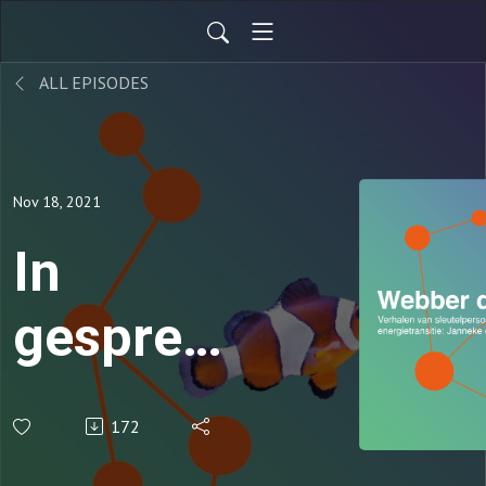
ALL EPISODES
Nov 18, 2021
In
gesprek
met
172
Janneke